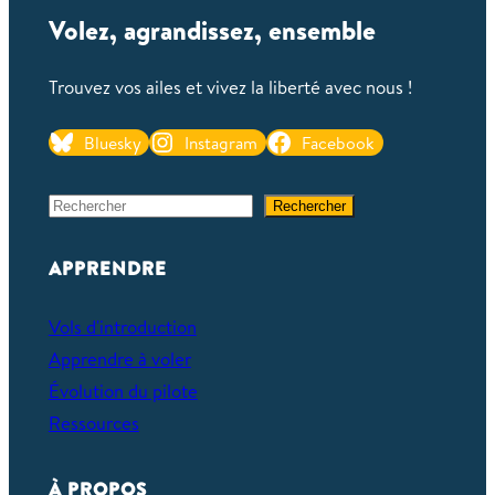
Volez, agrandissez, ensemble
Trouvez vos ailes et vivez la liberté avec nous !
Bluesky
Instagram
Facebook
S
Rechercher
e
a
APPRENDRE
r
c
Vols d'introduction
h
Apprendre à voler
Évolution du pilote
Ressources
À PROPOS