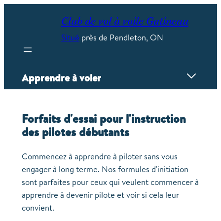
Skip
to
Club de vol à voile Gatineau
content
Situé
près de Pendleton, ON
Apprendre à voler
Aperçu
Forfaits d'essai pour l'instruction
École de pilotage
des pilotes débutants
Formation au sol
Formation d'essai
Commencez à apprendre à piloter sans vous
Ressources
engager à long terme. Nos formules d'initiation
sont parfaites pour ceux qui veulent commencer à
apprendre à devenir pilote et voir si cela leur
convient.