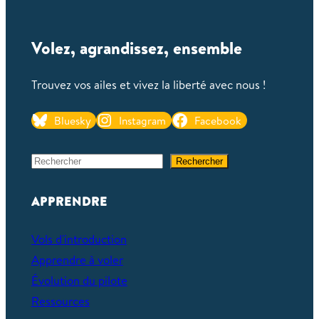
Groups.io
Volez, agrandissez, ensemble
Trouvez vos ailes et vivez la liberté avec nous !
Bluesky
Instagram
Facebook
S
Rechercher
e
a
APPRENDRE
r
c
Vols d'introduction
h
Apprendre à voler
Évolution du pilote
Ressources