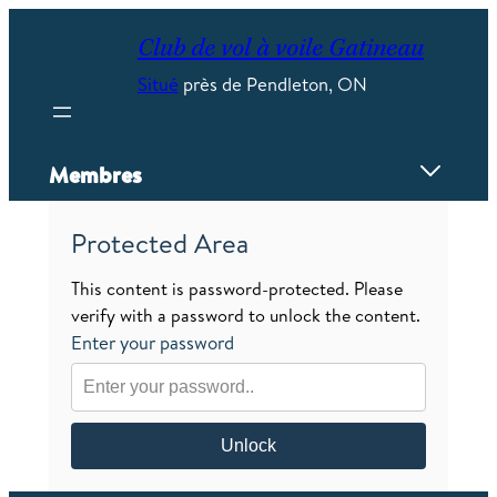
Skip
to
Club de vol à voile Gatineau
content
Situé
près de Pendleton, ON
Membres
Protected Area
Aperçu
Formulaires et manuels
This content is password-protected. Please
Snags
verify with a password to unlock the content.
Click n’ Glide
Enter your password
La sécurité
Rapport d'incident
Briefing
Caméras
Unlock
Bénévoles